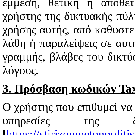
έμμεση, θετική ή αποθε
χρήστης της δικτυακής πύλ
χρήσης αυτής, από καθυστε
λάθη ή παραλείψεις σε αυτ
γραμμής, βλάβες του δικτύ
λόγους.
3. Πρόσβαση κωδικών Tax
Ο χρήστης που επιθυμεί να 
υπηρεσίες της δ
[
https://stirizoumetonpoliti