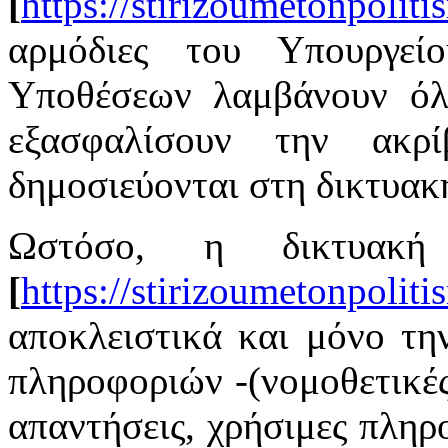
[
https://stirizoumetonpoliti
αρμόδιες του Υπουργεί
Υποθέσεων λαμβάνουν όλ
εξασφαλίσουν την ακρ
δημοσιεύονται στη δικτυακ
Ωστόσο, η δικτυακ
[
https://stirizoumetonpoliti
αποκλειστικά και μόνο τ
πληροφοριών -(νομοθετικές 
απαντήσεις, χρήσιμες πληρ