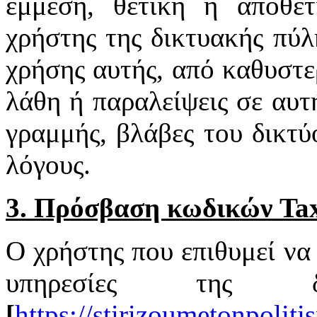
έμμεση, θετική ή αποθε
χρήστης της δικτυακής πύλ
χρήσης αυτής, από καθυστε
λάθη ή παραλείψεις σε αυτ
γραμμής, βλάβες του δικτύ
λόγους.
3. Πρόσβαση κωδικών Tax
Ο χρήστης που επιθυμεί να 
υπηρεσίες της δ
[
https://stirizoumetonpoliti