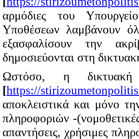
[
https://stirizoumetonpoliti
αρμόδιες του Υπουργεί
Υποθέσεων λαμβάνουν όλ
εξασφαλίσουν την ακρ
δημοσιεύονται στη δικτυακ
Ωστόσο, η δικτυακ
[
https://stirizoumetonpoliti
αποκλειστικά και μόνο τ
πληροφοριών -(νομοθετικές 
απαντήσεις, χρήσιμες πληρ