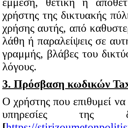
έμμεση, θετική ή αποθε
χρήστης της δικτυακής πύλ
χρήσης αυτής, από καθυστε
λάθη ή παραλείψεις σε αυτ
γραμμής, βλάβες του δικτύ
λόγους.
3. Πρόσβαση κωδικών Tax
Ο χρήστης που επιθυμεί να 
υπηρεσίες της δ
[
https://stirizoumetonpoliti