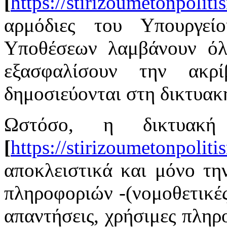
[
https://stirizoumetonpoliti
αρμόδιες του Υπουργεί
Υποθέσεων λαμβάνουν όλ
εξασφαλίσουν την ακρ
δημοσιεύονται στη δικτυακ
Ωστόσο, η δικτυακ
[
https://stirizoumetonpoliti
αποκλειστικά και μόνο τ
πληροφοριών -(νομοθετικές 
απαντήσεις, χρήσιμες πληρ